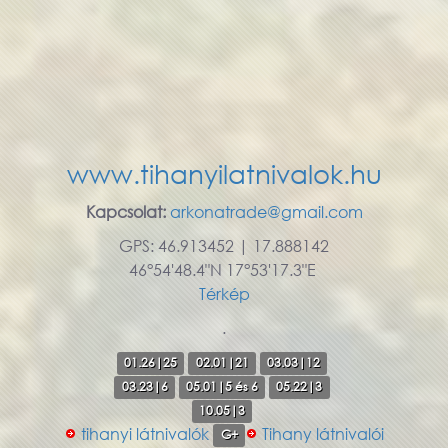
www.tihanyilatnivalok.hu
Kapcsolat:
arkonatrade@gmail.com
GPS: 46.913452 | 17.888142
46°54'48.4"N 17°53'17.3"E
Térkép
.
01.26|25
02.01|21
03.03|12
03.23|6
05.01|5 és 6
05.22|3
10.05|3
tihanyi látnivalók
Tihany látnivalói
G+