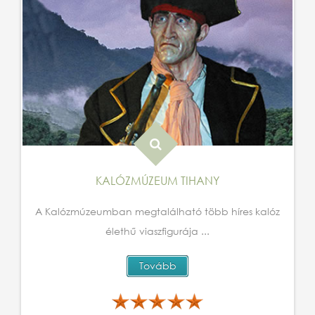
KALÓZMÚZEUM TIHANY
A Kalózmúzeumban megtalálható több híres kalóz
élethű viaszfigurája ...
Tovább