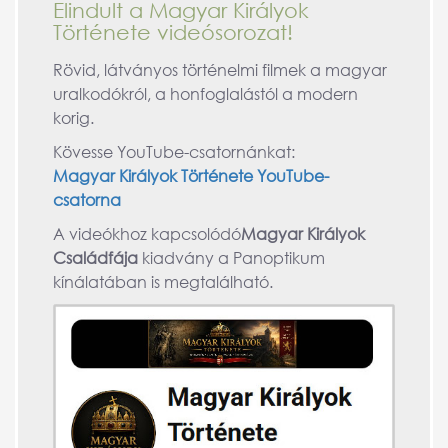
Elindult a Magyar Királyok
Története videósorozat!
Rövid, látványos történelmi filmek a magyar
uralkodókról, a honfoglalástól a modern
korig.
Kövesse YouTube-csatornánkat:
Magyar Királyok Története YouTube-
csatorna
A videókhoz kapcsolódó
Magyar Királyok
Családfája
kiadvány a Panoptikum
kínálatában is megtalálható.