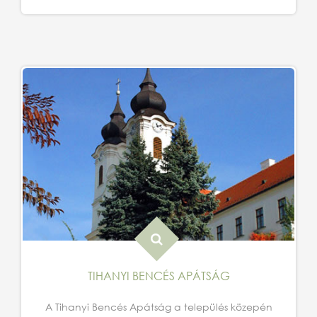
TIHANYI BENCÉS APÁTSÁG
A Tihanyi Bencés Apátság a település közepén