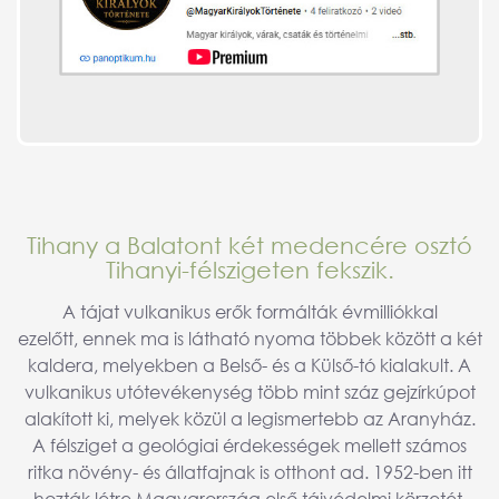
Tihany a Balatont két medencére osztó
Tihanyi-félszigeten fekszik.
A tájat vulkanikus erők formálták évmilliókkal
ezelőtt, ennek ma is látható nyoma többek között a két
kaldera, melyekben a Belső- és a Külső-tó kialakult. A
vulkanikus utótevékenység több mint száz gejzírkúpot
alakított ki, melyek közül a legismertebb az Aranyház.
A félsziget a geológiai érdekességek mellett számos
ritka növény- és állatfajnak is otthont ad. 1952-ben itt
hozták létre Magyarország első tájvédelmi körzetét.