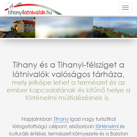
Togg
navi
Tihany és a Tihanyi-félsziget a
látnivalók valóságos tárháza,
mely jelképe lehet a természet és az
ember kapcsolatának és kitűnő helye a
történelmi múltidézésnek is.
Napjainkban
Tihany
igazi nagy turisztikai
látogatottságú célpont, elsősorban
történelmi
és
kulturális értékei, természeti környezete és a Balaton